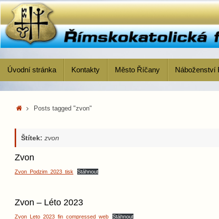
Skip
to
content
Skip
Úvodní stránka
Kontakty
Město Říčany
Náboženství 
to
content
Home
Posts tagged "zvon"
Štítek:
zvon
Zvon
Zvon_Podzim_2023_tisk
Stáhnout
Zvon – Léto 2023
Zvon_Leto_2023_fin_compressed_web
Stáhnout