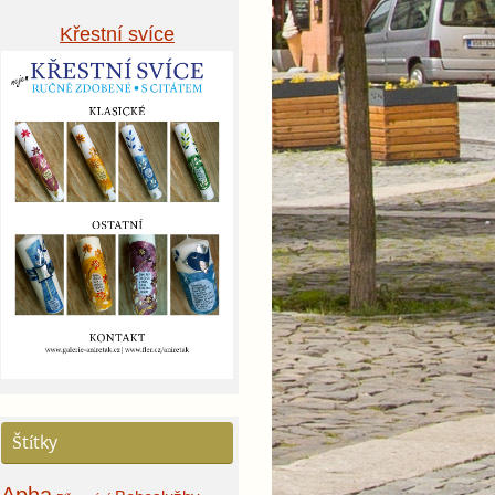
Křestní svíce
Štítky