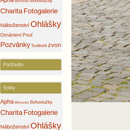
Apha
Bohoslužby
Biřmování
Charita
Fotogalerie
Ohlášky
Náboženství
Oznámení
Pouť
Pozvánky
zvon
Svátosti
Počítadlo
Štítky
Apha
Bohoslužby
Biřmování
Charita
Fotogalerie
Ohlášky
Náboženství