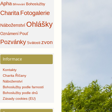
Apha
Bohoslužby
Biřmování
Charita
Fotogalerie
Ohlášky
Náboženství
Oznámení
Pouť
Pozvánky
zvon
Svátosti
Informace
Kontakty
Charita Říčany
Náboženství
Bohoslužby podle farností
Bohoslužby podle dnů
Zásady cookies (EU)