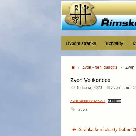
Skip
to
content
Skip
Úvodní stránka
Kontakty
M
to
content
Home
Zvon - farní časopis
Zvon 
Zvon Velikonoce
5 dubna, 2023
Zvon - farní č
Zvon-Velikonoce2023-2
Stáhnout
zvon
.
Stránka farní charity Duben 