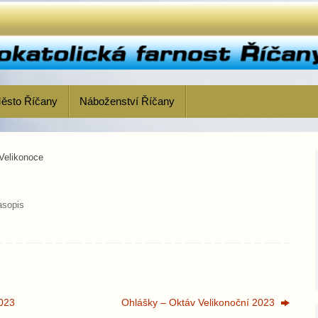
ěsto Říčany
Náboženství Říčany
Velikonoce
asopis
2023
Ohlášky – Oktáv Velikonoční 2023