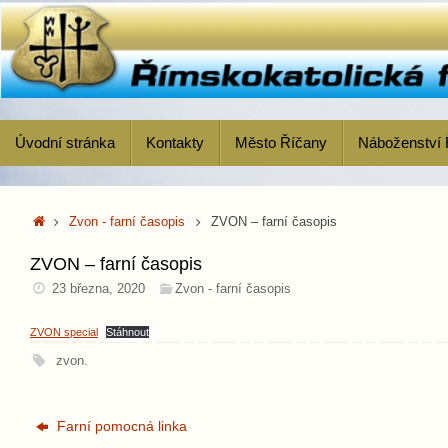
Skip
to
content
Skip
Úvodní stránka
Kontakty
Město Říčany
Náboženství 
to
content
Home
Zvon - farní časopis
ZVON – farní časopis
ZVON – farní časopis
23 března, 2020
Zvon - farní časopis
ZVON special
Stáhnout
zvon
.
Farní pomocná linka