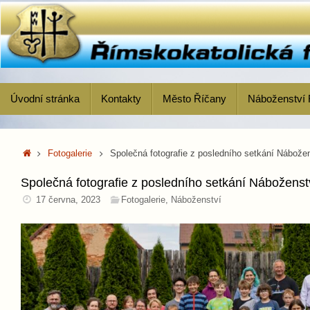
Skip
to
content
Skip
Úvodní stránka
Kontakty
Město Říčany
Náboženství 
to
content
Home
Fotogalerie
Společná fotografie z posledního setkání Nábože
Společná fotografie z posledního setkání Nábožens
17 června, 2023
Fotogalerie
,
Náboženství