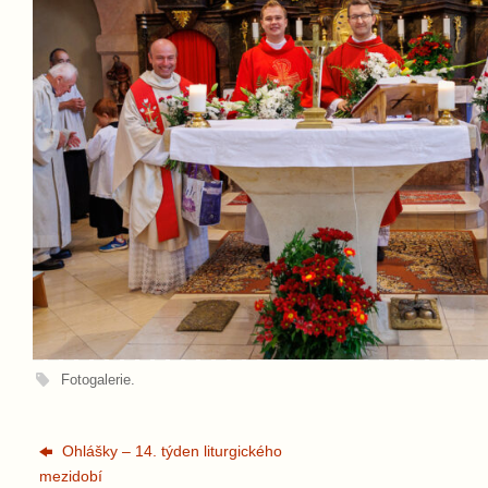
Fotogalerie
.
Ohlášky – 14. týden liturgického
mezidobí