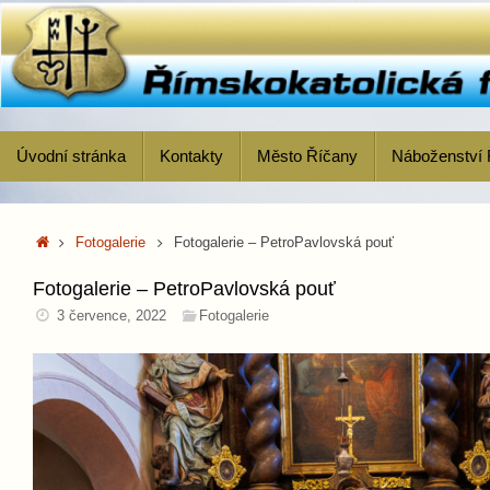
Skip
to
content
Skip
Úvodní stránka
Kontakty
Město Říčany
Náboženství 
to
content
Home
Fotogalerie
Fotogalerie – PetroPavlovská pouť
Fotogalerie – PetroPavlovská pouť
3 července, 2022
Fotogalerie